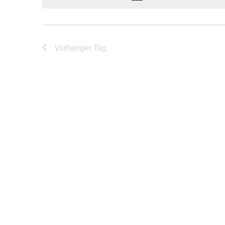
Ansichten,
Navigation
Vorheriger Tag