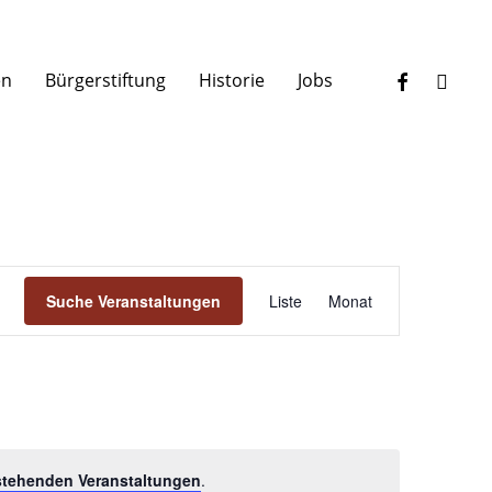
facebook
instagr
en
Bürgerstiftung
Historie
Jobs
Veranstaltun
Suche Veranstaltungen
Liste
Monat
Ansichten-
Navigation
stehenden Veranstaltungen
.