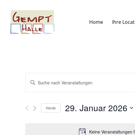
Skip
to
Home
Ihre Loca
main
content
Veranstaltungen
Bitte
Schlüsselwort
eingeben.
Suche
Suche
nach
Veranstaltungen
29. Januar 2026
Schlüsselwort.
Heute
und
Datum
wählen.
Keine Veranstaltungen 