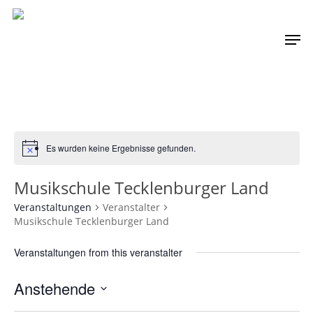
Skip
Men
to
main
content
Es wurden keine Ergebnisse gefunden.
Musikschule Tecklenburger Land
Veranstaltungen
Veranstalter
Musikschule Tecklenburger Land
Veranstaltungen from this veranstalter
Anstehende
Datum